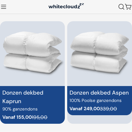
Doorgaan
W
naar
artikel
Donzen dekbed
Donzen dekbed Aspen
Kaprun
100% Poolse ganzendons
Vanaf 249,00
339,00
90% ganzendons
Verkoopprijs
Normale
prijs
Vanaf 155,00
195,00
Verkoopprijs
Normale
prijs